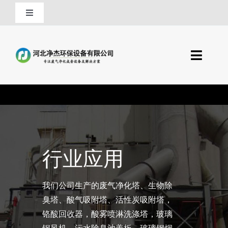
跳
切
至
换
内
0318-8292563
导
容
航
切
13833893806
换
产品中心
导
QQ
航
行业应用
首页
技术支持
行业应用
酸雾净化塔
关于净杰
我们公司生产的废气净化塔、生物除
干式废气吸附塔
臭塔、酸气吸附塔、活性炭吸附塔，
联系净杰
铬酸回收器，酸雾喷淋洗涤塔，玻璃
塔内件