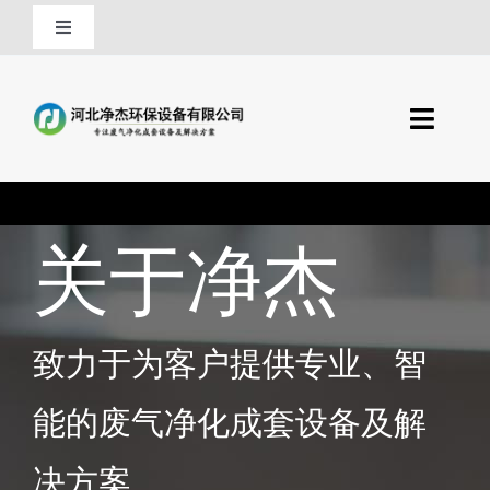
跳
切
至
换
内
0318-8292563
导
容
航
切
13833893806
换
产品中心
导
QQ
航
关于净杰
行业应用
首页
技术支持
酸雾净化塔
致力于为客户提供专业、智
关于净杰
干式废气吸附塔
能的废气净化成套设备及解
联系净杰
决方案
塔内件