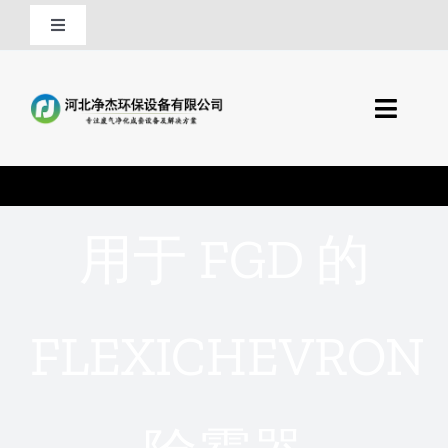
跳
切
至
换
内
0318-8292563
导
容
航
切
13833893806
换
产品中心
导
QQ
航
用于 FGD 的
行业应用
首页
技术支持
酸雾净化塔
FLEXICHEVRON
关于净杰
干式废气吸附塔
联系净杰
塔内件