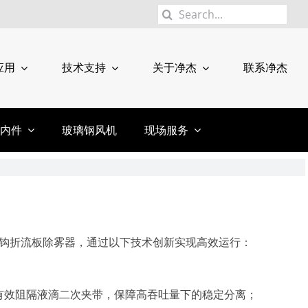
搜
索：
应用
技术支持
关于净杰
联系净杰
内件
玻璃钢风机
现场服务
钩折流板除雾器，通过以下技术创新实现高效运行：
有效阻隔液滴二次夹带，保障高吞吐量下的稳定分离；