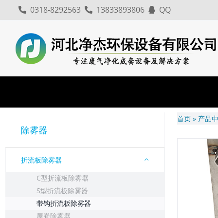
跳
0318-8292563
13833893806
QQ
至
内
容
首页
»
产品
除雾器
折流板除雾器
C型折流板除雾器
S型折流板除雾器
带钩折流板除雾器
屋脊除雾器