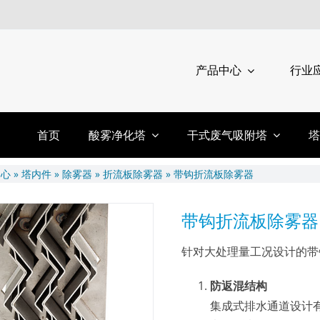
产品中心
行业
首页
酸雾净化塔
干式废气吸附塔
塔
中心
»
塔内件
»
除雾器
»
折流板除雾器
»
带钩折流板除雾器
带钩折流板除雾器
针对大处理量工况设计的带
防返混结构
集成式排水通道设计